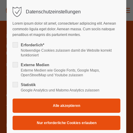
Menu
Datenschutzeinstellungen
Login
Lorem ipsum dolor sit amet, consectetuer adipiscing elit. Aenean
Benutzername
commodo ligula eget dolor. Aenean massa. Cum sociis natoque
Praxis für Nuklearmedizin
penatibus et magnis dis parturient montes.
Erforderlich*
Doktor (Univ. Teheran) Elham Nabavi
Notwendige Cookies zulassen damit die Website korrekt
Fachärztin für Nuklearmeidizin
Passwort
funktioniert
Luisenstraße 5, 30159 Hannover
Externe Medien
Externe Medien wie Google Fonts, Google Maps,
OpenStreetMap und Youtube zulassen
Telefon
0511 327979
Statistik
Anmelden
Google Analytics und Matomo Analytics zulassen
email: praxis@nabavi-nuklearmedizin.de
Register
|
Lost your password?
Telefax: 05113681707
Support
Lorem ipsum dolor sit amet:
Unsere Sprechzeiten